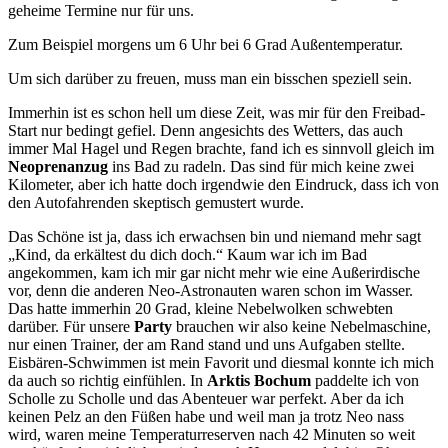
geheime Termine nur für uns.
Zum Beispiel morgens um 6 Uhr bei 6 Grad Außentemperatur.
Um sich darüber zu freuen, muss man ein bisschen speziell sein.
Immerhin ist es schon hell um diese Zeit, was mir für den Freibad-
Start nur bedingt gefiel. Denn angesichts des Wetters, das auch
immer Mal Hagel und Regen brachte, fand ich es sinnvoll gleich im
Neoprenanzug
ins Bad zu radeln. Das sind für mich keine zwei
Kilometer, aber ich hatte doch irgendwie den Eindruck, dass ich von
den Autofahrenden skeptisch gemustert wurde.
Das Schöne ist ja, dass ich erwachsen bin und niemand mehr sagt
„Kind, da erkältest du dich doch.“ Kaum war ich im Bad
angekommen, kam ich mir gar nicht mehr wie eine Außerirdische
vor, denn die anderen Neo-Astronauten waren schon im Wasser.
Das hatte immerhin 20 Grad, kleine Nebelwolken schwebten
darüber. Für unsere
Party
brauchen wir also keine Nebelmaschine,
nur einen Trainer, der am Rand stand und uns Aufgaben stellte.
Eisbären-Schwimmen ist mein Favorit und diesmal konnte ich mich
da auch so richtig einfühlen. In
Arktis Bochum
paddelte ich von
Scholle zu Scholle und das Abenteuer war perfekt. Aber da ich
keinen Pelz an den Füßen habe und weil man ja trotz Neo nass
wird, waren meine Temperaturreserven nach 42 Minuten so weit