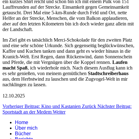
ein kurzes Shirt reicht und schon bin ich mit einem Pulk von 151
Lauffreunden auf der Strecke. Einsamkeit gegen Gemeinsamkeit
getauscht. Drei Mal eine 5-km-Runde durch Feld und Ort, nette
Helfer an der Strecke, Menschen, die vom Balkon applaudieren,
aber auf den letzten Kilometern bin ich doch wieder ganz allein mit
der Landschaft.
Im Ziel gibt es tatsächlich Merci-Schokolade für den zweiten Platz
und eine sehr schöne Urkunde. Sich gegenseitig beglückwünschen,
Kaffee und Kuchen tanken und dann geht es wieder hinaus in die
Kranich-Welt. Erst Regen, dann Rückenwind, dann Sonnenschein
und Pferde, die mit Vergnügen über die Koppel rennen.
Laufen
macht Spaß
, ich wiederhole mich. Nach diesem Ausflug kann ich
es sehr genießen, von meinem gemütlichen
Stadtschreiberhaus
aus, dem Herbstwind zu lauschen und die Zugvogel-Welt in mir
nachklingen zu lassen.
12.10.2025
Vorheriger Beitrag: Kino und Kastanien
Zurück
Nächster Beitrag:
Sportstadt an der Medem
Weiter
Home
Über mich
Bücher