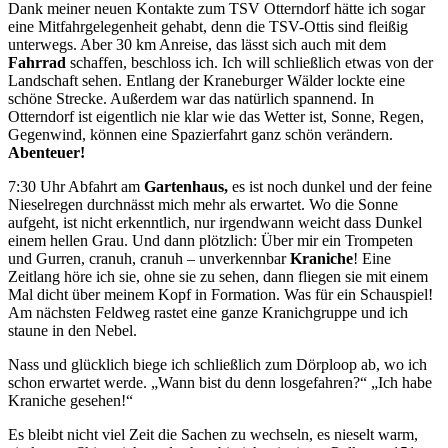
Dank meiner neuen Kontakte zum TSV Otterndorf hätte ich sogar
eine Mitfahrgelegenheit gehabt, denn die TSV-Ottis sind fleißig
unterwegs. Aber 30 km Anreise, das lässt sich auch mit dem
Fahrrad
schaffen, beschloss ich. Ich will schließlich etwas von der
Landschaft sehen. Entlang der Kraneburger Wälder lockte eine
schöne Strecke. Außerdem war das natürlich spannend. In
Otterndorf ist eigentlich nie klar wie das Wetter ist, Sonne, Regen,
Gegenwind, können eine Spazierfahrt ganz schön verändern.
Abenteuer!
7:30 Uhr Abfahrt am
Gartenhaus,
es ist noch dunkel und der feine
Nieselregen durchnässt mich mehr als erwartet. Wo die Sonne
aufgeht, ist nicht erkenntlich, nur irgendwann weicht dass Dunkel
einem hellen Grau. Und dann plötzlich: Über mir ein Trompeten
und Gurren, cranuh, cranuh – unverkennbar
Kraniche
! Eine
Zeitlang höre ich sie, ohne sie zu sehen, dann fliegen sie mit einem
Mal dicht über meinem Kopf in Formation. Was für ein Schauspiel!
Am nächsten Feldweg rastet eine ganze Kranichgruppe und ich
staune in den Nebel.
Nass und glücklich biege ich schließlich zum Dörploop ab, wo ich
schon erwartet werde. „Wann bist du denn losgefahren?“ „Ich habe
Kraniche gesehen!“
Es bleibt nicht viel Zeit die Sachen zu wechseln, es nieselt warm,