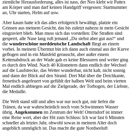
ziemliche Herausforderung, alles ist nass, der Neo klebt wir Pattex
am Körper und man darf keinen Handgriff vergessen: Startnummer
an, Uhr starten, Helm auf usw.
Aber kaum hatte ich das alles erfolgreich bewältigt, platzte ein
Grinsen aus meinem Gesicht, das bis zuletzt nahezu in mein Gesicht
eingraviert blieb. Man muss sich das vorstellen: Die Straßen sind
gesperrt, alle Nase lang ruft jemand „Du siehst aber gut aus!“ und
die
wunderschöne norddeutsche Landschaft
fliegt an einem
vorbei. In meinem Übermut bin ich dann auch einmal aus der Kurve
geflogen und in ein Maisfeld gerauscht, aber außer einem
Kettenabdruck an der Wade gab es keine Blessuren und weiter ging
es durch den Wind. Nach 40 Kilometern dann endlich der Wechsel
auf die Laufstrecke, das Wetter wunderbar, nicht kalt, nicht sonnig
und dann der Blick auf den Strand. Drei Mal über die Deichkante,
frenetisch angefeuert von gefühlt der halben Welt und beim vierten
Mal endlich abbiegen auf die Zielgerade, der Torbogen, der Liebste,
die Medaille.
Die Welt stand still und alles war nur noch gut, mir liefen die
Tränen, da war wahrscheinlich noch vom Schwimmen Wasser
übrig.
Angekommen
im Zentrum der Welt! Otterndorf ist immer
eine Reise wert, aber der Hit zum Schluss: Ich war fast 6 Minuten
schneller als letztes Jahr, obwohl sowas in meinem Alter doch
angeblich unmöglich ist. Das macht die gute Nordseeluft