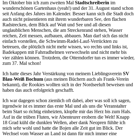
Im Oktober bin ich zum zweiten Mal
Stadtschreiberin
im
wunderschönen Gartenhaus (yeah!) und der 31. August stand schon
seit Anfang des Jahres im Kalender. Besser kann sich die Stadt doch
auch nicht präsentieren mit ihrem wunderbaren See, den flachen
Radstrecken, dem Blick auf Watt und See und all diesen
unglaublichen Menschen, die am Streckenrand stehen, Wasser
reichen, Zeit messen, aufbauen, abbauen. Man darf sich das nicht
einfach vorstellen, die Schwimm-Radel-Lauf-Verrückten zu
betreuen, die plötzlich nicht mehr wissen, wo rechts und links ist,
Badekappen mit Fahrradhelmen verwechseln und nicht mehr bis
vier zählen können. Trotzdem, die Otterndorfer tun es immer wieder,
zum 37. Mal schon!
Ich hatte dieses Jahr Verstärkung von meinem Lieblingsverein
SV
Blau-Weiß Bochum
(aus meinen Büchern auch als Frank-Verein
bekannt), die Rookies wollten sich in der Nordseeluft beweisen und
haben das auch erfolgreich geschafft.
Ich war dagegen schon ziemlich oft dabei, aber was soll ich sagen,
irgendwie ist es immer das erste Mal und als uns die Veranstalter
beim Start so richtig einheizten, klopfte mir das Herz bis zum Hals.
Auf in die trüben Fluten, wir Abenteurer erobern die Welt! Knapp
18 Grad kühl die dunklen Wellen, aber dank Neopren fühlte ich
mich sehr wohl und hatte die Bojen alle Zeit gut im Blick. Der
Wechsel vom Wasser an Land ist dann für mich immer eine