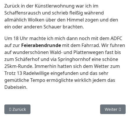
Zurück in der Künstlerwohnung war ich im
Schaffensrausch und schrieb fleißig während
allmählich Wolken über den Himmel zogen und den
ein oder anderen Schauer brachten.
Um 18 Uhr machte ich mich dann noch mit dem ADFC
auf zur
Feierabendrunde
mit dem Fahrrad. Wir fuhren
auf wunderschönen Wald- und Plattenwegen fast bis
zum Schäferhof und via Springhornhof eine schöne
25km-Runde. Immerhin hatten sich dem Wetter zum
Trotz 13 Radelwillige eingefunden und das sehr
gemütliche Tempo ermöglichte wirklich jedem das
Dabeisein.
Vorheriger Beitrag: Vor der Haustür ist es schön
Nächster Bei
Zurück
Weiter