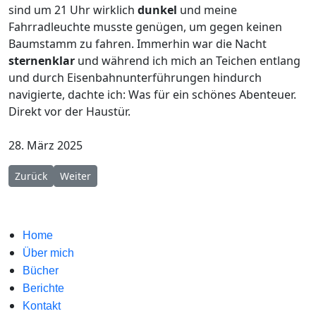
sind um 21 Uhr wirklich
dunkel
und meine
Fahrradleuchte musste genügen, um gegen keinen
Baumstamm zu fahren. Immerhin war die Nacht
sternenklar
und während ich mich an Teichen entlang
und durch Eisenbahnunterführungen hindurch
navigierte, dachte ich: Was für ein schönes Abenteuer.
Direkt vor der Haustür.
28. März 2025
Vorheriger Beitrag: Der Volkspark-Urlaub
Nächster Beitrag: Pommes gucken mit dem Alpenvere
Zurück
Weiter
Home
Über mich
Bücher
Berichte
Kontakt