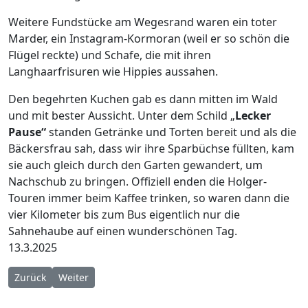
Weitere Fundstücke am Wegesrand waren ein toter
Marder, ein Instagram-Kormoran (weil er so schön die
Flügel reckte) und Schafe, die mit ihren
Langhaarfrisuren wie Hippies aussahen.
Den begehrten Kuchen gab es dann mitten im Wald
und mit bester Aussicht. Unter dem Schild „
Lecker
Pause“
standen Getränke und Torten bereit und als die
Bäckersfrau sah, dass wir ihre Sparbüchse füllten, kam
sie auch gleich durch den Garten gewandert, um
Nachschub zu bringen. Offiziell enden die Holger-
Touren immer beim Kaffee trinken, so waren dann die
vier Kilometer bis zum Bus eigentlich nur die
Sahnehaube auf einen wunderschönen Tag.
13.3.2025
Vorheriger Beitrag: Abenteuer Dortmund-Marten
Nächster Beitrag: Wandern oder Urban Trail
Zurück
Weiter