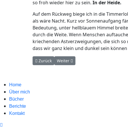
so froh wieder hier zu sein.
In der Heide.
Auf dem Rückweg biege ich in die Timmerloh
als wäre Nacht. Kurz vor Sonnenaufgang fäng
Bedeutung, unter hellblauem Himmel breitet 
durch die Weite. Wenn Menschen auftauche
kriechenden Astverzweigungen, die sich so 
dass wir ganz klein und dunkel sein könne
Vorheriger Beitrag: Museumsmut
Nächster Beitrag: Ankommen 1
Zurück
Weiter
Home
Über mich
Bücher
Berichte
Kontakt