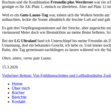
Bochum und die Kombination
Freundin plus Werdersee
war ein sch
genügte es für AK-Platz 1, einfach zu überleben. Aber auf Platz 12 i
Weil es ein
Gute-Laune-Tag
war, tobten sich die Wolken bereits am
auftauchten, leckte die Sonne allmählich die feuchte Luft auf und gab 
Es gab drei Verpflegungsstationen auf der Strecke, aber angesichts u
viertausend Meter doch wie Bremsklötze an meine Beine hefteten. Sc
Bei der
LG Ultralauf
fand ich Unterschlupf bis meine Freundin als 
Umarmung, dort ein bekanntes Gesicht, ich liebe es. Und immer noch 
Bahn, den Tag gemeinsam nachklingen zu lassen während wir die Sta
Oben, unten, vorne gute Laune.
15.3.2026
Vorheriger Beitrag: Von Frühlingsschritten und Luftballonläufen
Zurü
Home
Über mich
Bücher
Berichte
Kontakt