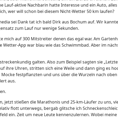
e Lauf-aktive Nachbarin hatte Interesse und ein Auto, alles
 ich, wer will schon bei diesem Nicht-Wetter 50 km laufen?
media sei Dank tat ich bald Dirk aus Bochum auf. Wir kannt
gensatz zum Lauf nur wenige Sekunden.
e mich auf 300 Mitstreiter denen das egal war. Am Gartenh
ie Wetter-App war blau wie das Schwimmbad. Aber im näch
treckenkundig galten. Also zum Beispiel sagten sie „Letztes 
f ihre Uhren, stritten sich eine Weile und dann ging es hoc
er Mocke festpflanzten und uns über die Wurzeln nach obe
ert aus.
en.
, jetzt stießen die Marathonis und 25-km-Läufer zu uns, vie
relativ flott unterwegs, bergab glitsche ich Schneckensch
ferfeld ein. Zeit um neue Leute kennenzulernen. Wobei mei