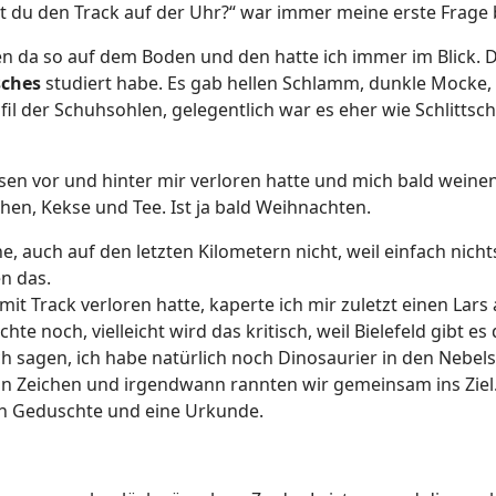
t du den Track auf der Uhr?“ war immer meine erste Frage 
gen da so auf dem Boden und den hatte ich immer im Blick. D
sches
studiert habe. Es gab hellen Schlamm, dunkle Mocke, 
l der Schuhsohlen, gelegentlich war es eher wie Schlittsc
en vor und hinter mir verloren hatte und mich bald weine
en, Kekse und Tee. Ist ja bald Weihnachten.
e, auch auf den letzten Kilometern nicht, weil einfach n
en das.
 Track verloren hatte, kaperte ich mir zuletzt einen Lars a
e noch, vielleicht wird das kritisch, weil Bielefeld gibt es
 ich sagen, ich habe natürlich noch Dinosaurier in den Neb
ein Zeichen und irgendwann rannten wir gemeinsam ins Ziel
sch Geduschte und eine Urkunde.