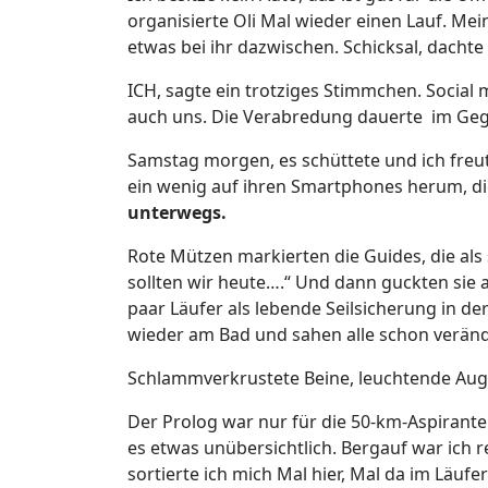
organisierte Oli Mal wieder einen Lauf. Mein
etwas bei ihr dazwischen. Schicksal, dachte
ICH, sagte ein trotziges Stimmchen. Social 
auch uns. Die Verabredung dauerte im Ge
Samstag morgen, es schüttete und ich freut
ein wenig auf ihren Smartphones herum, d
unterwegs.
Rote Mützen markierten die Guides, die als s
sollten wir heute….“ Und dann guckten sie au
paar Läufer als lebende Seilsicherung in d
wieder am Bad und sahen alle schon veränd
Schlammverkrustete Beine, leuchtende Aug
Der Prolog war nur für die 50-km-Aspiranten
es etwas unübersichtlich. Bergauf war ich 
sortierte ich mich Mal hier, Mal da im Läu